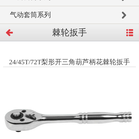
气动套筒系列
棘轮扳手
24/45T/72T梨形开三角葫芦柄花棘轮扳手