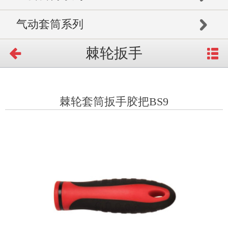
气动套筒系列
棘轮扳手
棘轮套筒扳手胶把BS9